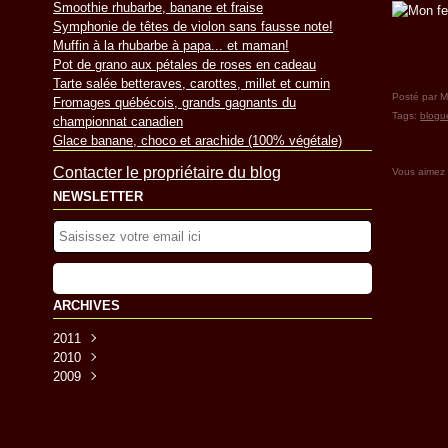
Smoothie rhubarbe, banane et fraise
Symphonie de têtes de violon sans fausse note!
Muffin à la rhubarbe à papa... et maman!
Pot de grano aux pétales de roses en cadeau
Tarte salée betteraves, carottes, millet et cumin
Posté par M
Fromages québécois, grands gagnants du
Tags:
blogu
championnat canadien
Glace banane, choco et arachide (100% végétale)
Contacter le propriétaire du blog
Vous aimez
NEWSLETTER
ARCHIVES
2011
2010
Juillet
(1)
2009
Juin
Décembre
(2)
(5)
Mai
Novembre
Décembre
(6)
(7)
(12)
Avril
Octobre
Novembre
(2)
(12)
(13)
Mars
Septembre
Octobre
(5)
(13)
(12)