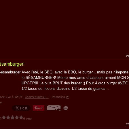
21
samburger!
Avec l'été, le BBQ, avec le BBQ, le burger... mais pas n'importe 
le SÉSAMBURGER! Même mes amis chasseurs aiment MON
URGER!!! Le plus BRUT des burger ;) Pour 4 gros burger AVE
1/2 tasse de flocons d'avoine 1/2 tasse de graines...
arie-Eve à 12:35 -
Commentaires [
…
]
- Permalien [
#
]
me
 ?
0 vote
20