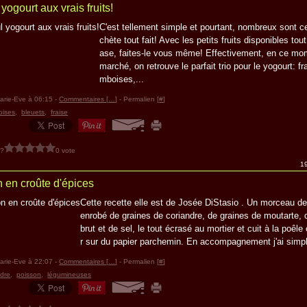
yogourt aux vrais fruits!
C'est tellement simple et pourtant, nombreux sont ce
chète tout fait! Avec les petits fruits disponibles tout 
ase, faites-le vous même! Effectivement, en ce mo
marché, on retrouve le parfait trio pour le yogourt: fr
mboises,...
arie-Eve à 06:15 -
Commentaires [
…
]
- Permalien [
#
]
oises
,
bleuets
,
fraise
 ?
0 vote
19
en croûte d'épices
Cette recette elle est de Josée DiStasio . Un morceau 
enrobé de graines de coriandre, de graines de moutarte, 
brut et de sel, le tout écrasé au mortier et cuit à la poêle
r sur du papier parchemin. En accompagnement j'ai simp
arie-Eve à 22:07 -
Commentaires [
…
]
- Permalien [
#
]
ndre
,
poisson
,
légumineuses