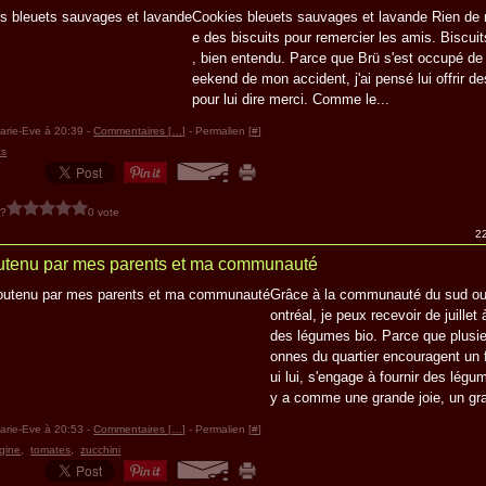
Cookies bleuets sauvages et lavande Rien de
e des biscuits pour remercier les amis. Biscui
, bien entendu. Parce que Brü s'est occupé de
eekend de mon accident, j'ai pensé lui offrir de
pour lui dire merci. Comme le...
arie-Eve à 20:39 -
Commentaires [
…
]
- Permalien [
#
]
ts
 ?
0 vote
22
utenu par mes parents et ma communauté
Grâce à la communauté du sud o
ontréal, je peux recevoir de juillet
des légumes bio. Parce que plusi
onnes du quartier encouragent un 
ui lui, s'engage à fournir des légum
y a comme une grande joie, un gra
arie-Eve à 20:53 -
Commentaires [
…
]
- Permalien [
#
]
gine
,
tomates
,
zucchini