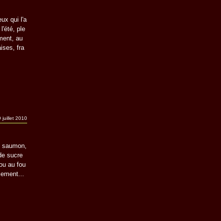
ux qui l'a
l'été, ple
ment, au
aises, fra
 juillet 2010
de saumon,
de sucre
 ou au fou
lement...