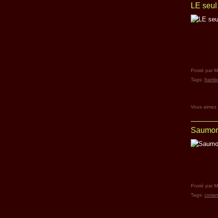
LE seul 
Posté par M
Tags:
framb
Vous aimez
Saumon 
Posté par M
Tags:
coria