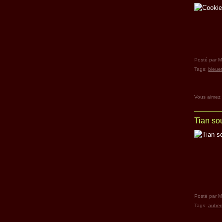
Posté par M
Tags:
bleue
Vous aimez
Tian so
Posté par M
Tags:
auber