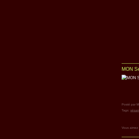
MON Sé
Posté par M
Tags:
sésa
Vous aimez