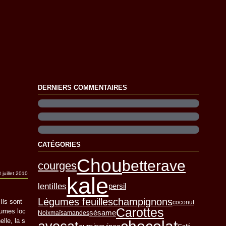
DERNIERS COMMENTAIRES
CATÉGORIES
Chou
betterave
courges
 juillet 2010
kale
lentilles
persil
Légumes feuilles
champignons
Ils sont
coconut
Carottes
gumes loc
sésame
Noix
maïs
amandes
elle, la s