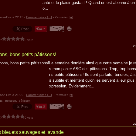
anté et le plaisir gustatif ! Quand on est abonné à un 
o...
arie-Eve à 22:13 -
Commentaires [
…
]
- Permalien [
#
]
 ?
0 vote
28
ons, bons petits pâtissons!
La semaine dernière ainsi que cette semaine je r
s mon panier ASC des pâtissons. Trop, trop bons
ns petits pâtissons! Ils sont parfaits, tendres, à 
s subtile et méritent qu'on les servent à leur plus
xpression. Évidemment...
arie-Eve à 21:29 -
Commentaires [
…
]
- Permalien [
#
]
ts
,
poisson
,
pâtisson
 ?
0 vote
27
 bleuets sauvages et lavande