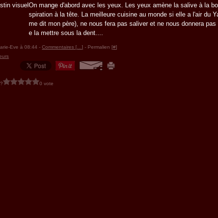
On mange d'abord avec les yeux. Les yeux amène la salive à la bou
spiration à la tête. La meilleure cuisine au monde si elle a l'air du
me dit mon père), ne nous fera pas saliver et ne nous donnera pas
e la mettre sous la dent....
arie-Eve à 08:44 -
Commentaires [
…
]
- Permalien [
#
]
eurs
 ?
0 vote