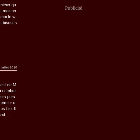
 mieux qu
Publicité
ts maison
 moi le w
s biscuits
 juillet 2010
uest de M
 à octobre
eurs pers
fermier q
es bio. Il
nd...