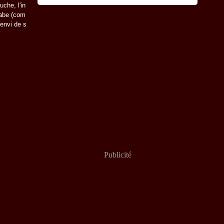
che, l'in
 Yabe (com
 envi de s
Publicité