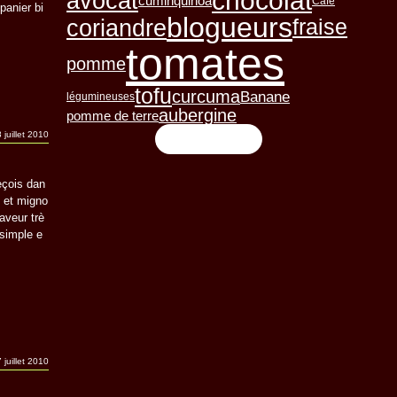
chocolat
avocat
cumin
quinoa
Café
panier bi
blogueurs
coriandre
fraise
tomates
pomme
tofu
curcuma
Banane
légumineuses
aubergine
pomme de terre
 juillet 2010
Flux RSS
eçois dan
 et migno
saveur trè
 simple e
 juillet 2010