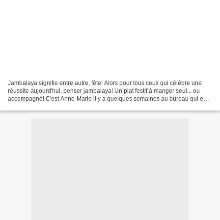
Jambalaya signifie entre autre, fête! Alors pour tous ceux qui célèbre une
réussite aujourd'hui, penser jambalaya! Un plat festif à manger seul... ou
accompagné! C'est Anne-Marie il y a quelques semaines au bureau qui en a
mangé comme lunch du midi. J'ai...