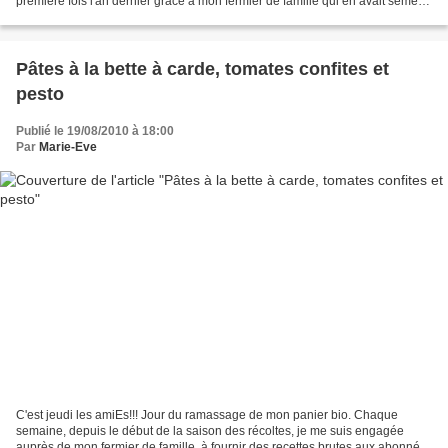
première fois l'an dernier grâce à mon fermier de famille qui en avait semée
et distribuée au compte goutte...
Pâtes à la bette à carde, tomates confites et
pesto
Publié le 19/08/2010 à 18:00
Par
Marie-Eve
C'est jeudi les amiEs!!! Jour du ramassage de mon panier bio. Chaque
semaine, depuis le début de la saison des récoltes, je me suis engagée
auprès de mon fermier de famille, à fournir des recettes brutes aux abonnés