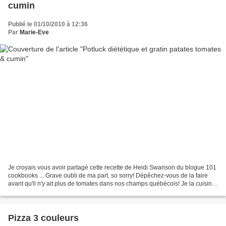
cumin
Publié le 01/10/2010 à 12:36
Par
Marie-Eve
Je croyais vous avoir partagé cette recette de Heidi Swanson du blogue 101
cookbooks ... Grave oubli de ma part, so sorry! Dépêchez-vous de la faire
avant qu'il n'y ait plus de tomates dans nos champs québécois! Je la cuisine
1 fois semaine depuis que...
Pizza 3 couleurs