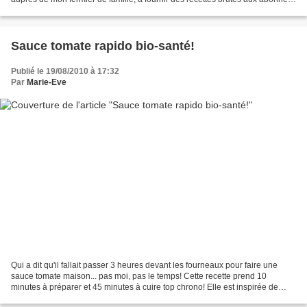
du Jardin Bio Santé. Voici les recettes...
Sauce tomate rapido bio-santé!
Publié le 19/08/2010 à 17:32
Par
Marie-Eve
Qui a dit qu'il fallait passer 3 heures devant les fourneaux pour faire une
sauce tomate maison... pas moi, pas le temps! Cette recette prend 10
minutes à préparer et 45 minutes à cuire top chrono! Elle est inspirée de
Josée DiStasio. COMMENT? Vous remplissez...