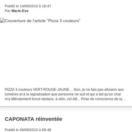
Publié le 14/09/2010 à 18:47
Par
Marie-Eve
PIZZA 3 couleurs VERT-ROUGE-JAUNE… Non, je ne fais pas allusion aux
lumières et à la signalisation que personne ne suit et qui a fait qu'un char
m'a littéralement foncé dedans, à vélo, cet été... Prise de conscience de la
nécessité d'avoir un certain...
CAPONATA réinventée
Publié le 06/09/2010 à 08:48