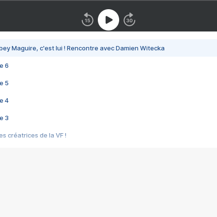
bey Maguire, c'est lui ! Rencontre avec Damien Witecka
e 6
e 5
e 4
e 3
s créatrices de la VF !
e 2
e 1
e Mektoub My Love arrive enfin ! Rencontre avec Shaïn Boumedine et Sal
i : après Toni en famille