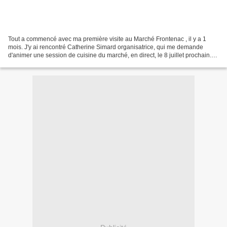
Tout a commencé avec ma première visite au Marché Frontenac , il y a 1
mois. J'y ai rencontré Catherine Simard organisatrice, qui me demande
d'animer une session de cuisine du marché, en direct, le 8 juillet prochain.
Why not? C'est ainsi que samedi passé...