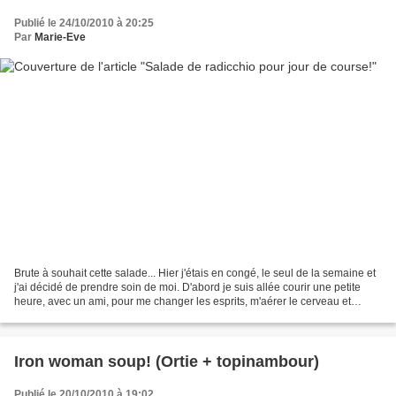
Publié le 24/10/2010 à 20:25
Par
Marie-Eve
Brute à souhait cette salade... Hier j'étais en congé, le seul de la semaine et
j'ai décidé de prendre soin de moi. D'abord je suis allée courir une petite
heure, avec un ami, pour me changer les esprits, m'aérer le cerveau et
m'ensoleiller les pensées....
Iron woman soup! (Ortie + topinambour)
Publié le 20/10/2010 à 19:02