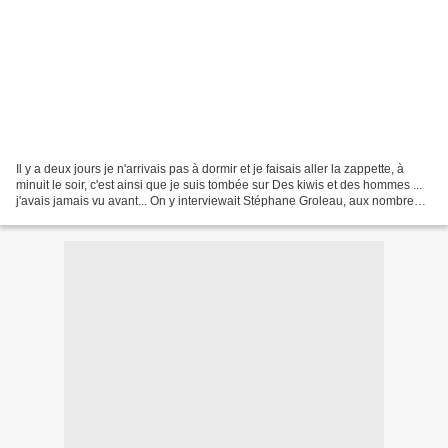
Il y a deux jours je n'arrivais pas à dormir et je faisais aller la zappette, à
minuit le soir, c'est ainsi que je suis tombée sur Des kiwis et des hommes ...
j'avais jamais vu avant... On y interviewait Stéphane Groleau, aux nombreux
talents, dont cinéaste...