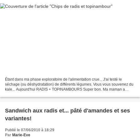
Étant dans ma phase exploratoire de l'alimentation crue... J'ai testé le
séchage (ou déshydratation) de différents légumes. Vous vous souvenez du
kale... Aujourd'hui RADIS + TOPINAMBOURS Super bon. Ma maman a
goûté et elle a adoré!!! Un arôme de champignon...
Sandwich aux radis et... pâté d'amandes et ses
variantes!
Publié le 07/06/2010 à 18:29
Par
Marie-Eve