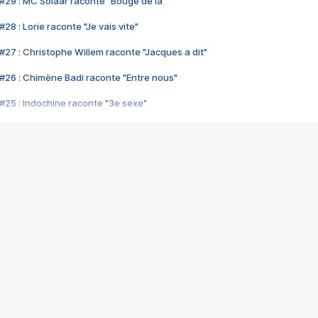
#29 : MC Solaar raconte "Bouge de là"
28 : Lorie raconte "Je vais vite"
#27 : Christophe Willem raconte "Jacques a dit"
#26 : Chimène Badi raconte "Entre nous"
#25 : Indochine raconte "3e sexe"
#24 : Zaho raconte "C'est chelou"
#23 : Patrick Bruel raconte "Au café des délices"
#22 : Kyo raconte "Le chemin"
#21 : Nolwenn Leroy raconte "Cassé"
#20 : Patrick Hernandez raconte "Born to be alive"
#19 : Lorie raconte "Près de moi"
#18 : Michael Jones raconte "A nos actes manqués" (avec Jean-Jacque
#17 : Khaled raconte "Aïcha"