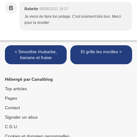
B
Babette
06/06/2011 18:37
Je viens de faire ton potage. C'est vraiment très bon. Merci
pour la recette!
< Smoothie rhubarbe,
Et grille les morilles >
banane et fraise
Hébergé par Canalblog
Top articles
Pages
Contact
Signaler un abus
C.G.U.
Cookies et données personnelles