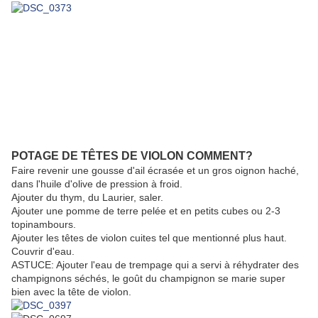
D'abord bien nettoyer les têtes de violon en les laissant tremper quelques
minutes dans un bol d'eau et en les rinçant plusieurs fois. Ensuite il faut
savoir que ce légume a
besoin
d
'un
e cuisson dans l'eau de 2 fois 5 minutes
(en jetant l'eau entre chaque cuisson) pour le mettre en valeur et TUER la
toxine qui pourrait causer une intoxication alimentaire.
Vous verrez que l'eau
entre chaque cuisson devient presque noire. Normal. Vous pouvez ajouter
un peu de bicarbonate de soude dans l'eau de cuisson pour fixer sa belle
couleur verte.
POTAGE DE TÊTES DE VIOLON COMMENT?
Faire revenir une gousse d'ail écrasée et un gros oignon haché,
dans l'huile d'olive de pression à froid.
Ajouter du thym, du Laurier, saler.
Ajouter une pomme de terre pelée et en petits cubes ou 2-3
topinambours.
Ajouter les têtes de violon cuites tel que mentionné plus haut.
Couvrir d'eau.
ASTUCE: Ajouter l'eau de trempage qui a servi à réhydrater des
champignons séchés, le goût du champignon se marie super
bien avec la tête de violon.